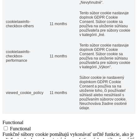
„Nevyhnutné“.
Tento súbor cookie nastavuje
doplnok GDPR Cookie
cookielawinfo-
Consent. Súbor cookie sa
11 months
checkbox-others
používa na uloženie súhlasu
používateľa pre súbory cookie
v kategórii „Iné.
Tento súbor cookie nastavuje
doplnok GDPR Cookie
cookielawinfo-
Consent. Súbor cookie sa
checkbox-
11 months
používa na uloženie súhlasu
performance
používateľa pre súbory cookie
v kategórii „Výkon“.
Súbor cookie je nastavený
doplnkom GDPR Cookie
Consent a používa sa na
uloženie toho, či používateľ
viewed_cookie_policy
11 months
súhlasil alebo nesúhlasil s
používaním súborov cookie.
Neuchováva žiadne osobné
údaje.
Functional
Functional
Funkčné súbory cookie pomáhajú vykonávať určité funkcie, ako je