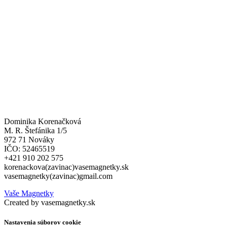
Dominika Korenačková
M. R. Štefánika 1/5
972 71 Nováky
IČO: 52465519
+421 910 202 575
korenackova(zavinac)vasemagnetky.sk
vasemagnetky(zavinac)gmail.com
Vaše Magnetky
Created by vasemagnetky.sk
Nastavenia súborov cookie