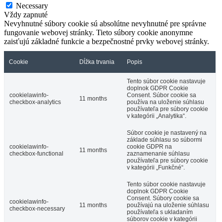
Necessary
Vždy zapnuté
Nevyhnutné súbory cookie sú absolútne nevyhnutné pre správne
fungovanie webovej stránky. Tieto súbory cookie anonymne
zaisťujú základné funkcie a bezpečnostné prvky webovej stránky.
Cookie
Dĺžka trvania
Popis
Tento súbor cookie nastavuje
doplnok GDPR Cookie
cookielawinfo-
Consent. Súbor cookie sa
11 months
checkbox-analytics
používa na uloženie súhlasu
používateľa pre súbory cookie
v kategórii „Analytika“.
Súbor cookie je nastavený na
základe súhlasu so súbormi
cookielawinfo-
cookie GDPR na
11 months
checkbox-functional
zaznamenanie súhlasu
používateľa pre súbory cookie
v kategórii „Funkčné“.
Tento súbor cookie nastavuje
doplnok GDPR Cookie
Consent. Súbory cookie sa
cookielawinfo-
11 months
používajú na uloženie súhlasu
checkbox-necessary
používateľa s ukladaním
súborov cookie v kategórii