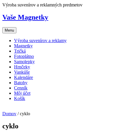
Skip
Výroba suvenírov a reklamných predmetov
to
content
Vaše Magnetky
Menu
Výroba suvenírov a reklamy
Magnetky
Tričká
Fotoplátno
Samolepky
Hrnčeky
Vankúše
Kalendáre
Batohy
Cenník
Môj účet
Košík
Domov
/ cyklo
cyklo