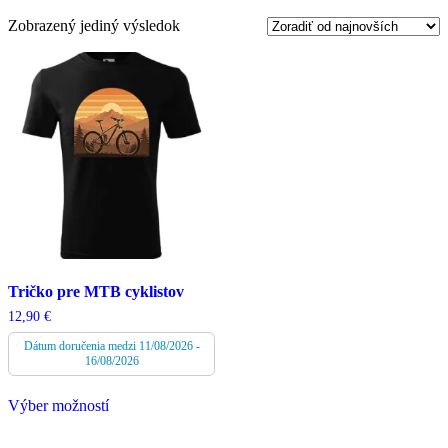
Zobrazený jediný výsledok
Tričko pre MTB cyklistov
12,90
€
Dátum doručenia medzi 11/08/2026 -
16/08/2026
Tento
Výber možností
produkt
má
viacero