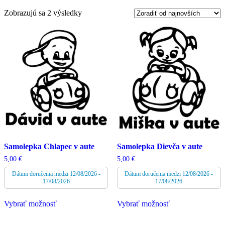
Zoradené
Zobrazujú sa 2 výsledky
podľa
najnovších
Samolepka Chlapec v aute
Samolepka Dievča v aute
5,00
€
5,00
€
Dátum doručenia medzi 12/08/2026 -
Dátum doručenia medzi 12/08/2026 -
17/08/2026
17/08/2026
Tento
Tento
Vybrať možnosť
Vybrať možnosť
produkt
produkt
má
má
viacero
viacero