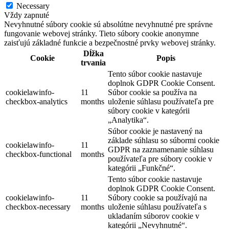
Necessary
Vždy zapnuté
Nevyhnutné súbory cookie sú absolútne nevyhnutné pre správne
fungovanie webovej stránky. Tieto súbory cookie anonymne
zaisťujú základné funkcie a bezpečnostné prvky webovej stránky.
Dĺžka
Cookie
Popis
trvania
Tento súbor cookie nastavuje
doplnok GDPR Cookie Consent.
cookielawinfo-
11
Súbor cookie sa používa na
checkbox-analytics
months
uloženie súhlasu používateľa pre
súbory cookie v kategórii
„Analytika“.
Súbor cookie je nastavený na
základe súhlasu so súbormi cookie
cookielawinfo-
11
GDPR na zaznamenanie súhlasu
checkbox-functional
months
používateľa pre súbory cookie v
kategórii „Funkčné“.
Tento súbor cookie nastavuje
doplnok GDPR Cookie Consent.
cookielawinfo-
11
Súbory cookie sa používajú na
checkbox-necessary
months
uloženie súhlasu používateľa s
ukladaním súborov cookie v
kategórii „Nevyhnutné“.