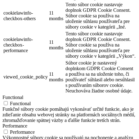
Tento súbor cookie nastavuje
doplnok GDPR Cookie Consent.
cookielawinfo-
11
Súbor cookie sa používa na
checkbox-others
months
uloženie súhlasu používateľa pre
súbory cookie v kategórii „Iné.
Tento súbor cookie nastavuje
cookielawinfo-
doplnok GDPR Cookie Consent.
11
checkbox-
Súbor cookie sa používa na
months
performance
uloženie súhlasu používateľa pre
súbory cookie v kategórii „Výkon“.
Súbor cookie je nastavený
doplnkom GDPR Cookie Consent
11
a používa sa na uloženie toho, či
viewed_cookie_policy
months
používateľ súhlasil alebo nesúhlasil
s používaním súborov cookie.
Neuchováva žiadne osobné údaje.
Functional
Functional
Funkčné súbory cookie pomáhajú vykonávať určité funkcie, ako je
zdieľanie obsahu webovej stránky na platformách sociálnych médií,
zhromažďovanie spätnej väzby a ďalšie funkcie tretích strán.
Performance
Performance
Výkonnostné súbory cookie sa používajú na pochopenie a analýzu