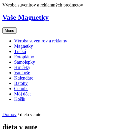
Skip
Výroba suvenírov a reklamných predmetov
to
content
Vaše Magnetky
Menu
Výroba suvenírov a reklamy
Magnetky
Tričká
Fotoplátno
Samolepky
Hrnčeky
Vankúše
Kalendáre
Batohy
Cenník
Môj účet
Košík
Domov
/ dieta v aute
dieta v aute