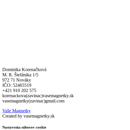
Dominika Korenačková
M. R. Štefánika 1/5
972 71 Nováky
IČO: 52465519
+421 910 202 575
korenackova(zavinac)vasemagnetky.sk
vasemagnetky(zavinac)gmail.com
Vaše Magnetky
Created by vasemagnetky.sk
Nastavenia súborov cookie