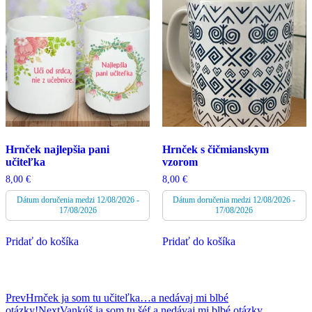
Hrnček najlepšia pani
Hrnček s čičmianskym
učiteľka
vzorom
8,00
€
8,00
€
Dátum doručenia medzi 12/08/2026 -
Dátum doručenia medzi 12/08/2026 -
17/08/2026
17/08/2026
Pridať do košíka
Pridať do košíka
Post
Prev
Hrnček ja som tu učiteľka…a nedávaj mi blbé
otázky!
Next
Vankúš ja som tu šéf a nedávaj mi blbé otázky