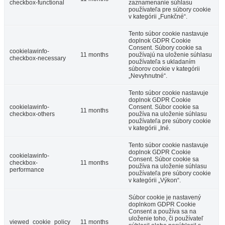
checkbox-functional
zaznamenanie súhlasu
používateľa pre súbory cookie
v kategórii „Funkčné“.
Tento súbor cookie nastavuje
doplnok GDPR Cookie
Consent. Súbory cookie sa
cookielawinfo-
11 months
používajú na uloženie súhlasu
checkbox-necessary
používateľa s ukladaním
súborov cookie v kategórii
„Nevyhnutné“.
Tento súbor cookie nastavuje
doplnok GDPR Cookie
cookielawinfo-
Consent. Súbor cookie sa
11 months
checkbox-others
používa na uloženie súhlasu
používateľa pre súbory cookie
v kategórii „Iné.
Tento súbor cookie nastavuje
doplnok GDPR Cookie
cookielawinfo-
Consent. Súbor cookie sa
checkbox-
11 months
používa na uloženie súhlasu
performance
používateľa pre súbory cookie
v kategórii „Výkon“.
Súbor cookie je nastavený
doplnkom GDPR Cookie
Consent a používa sa na
uloženie toho, či používateľ
viewed_cookie_policy
11 months