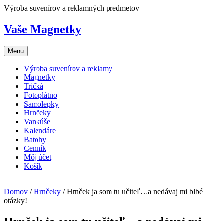
Skip
Výroba suvenírov a reklamných predmetov
to
content
Vaše Magnetky
Menu
Výroba suvenírov a reklamy
Magnetky
Tričká
Fotoplátno
Samolepky
Hrnčeky
Vankúše
Kalendáre
Batohy
Cenník
Môj účet
Košík
Domov
/
Hrnčeky
/ Hrnček ja som tu učiteľ…a nedávaj mi blbé
otázky!