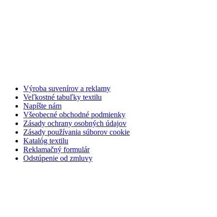
Výroba suvenírov a reklamy
Veľkostné tabuľky textilu
Napíšte nám
Všeobecné obchodné podmienky
Zásady ochrany osobných údajov
Zásady používania súborov cookie
Katalóg textilu
Reklamačný formulár
Odstúpenie od zmluvy