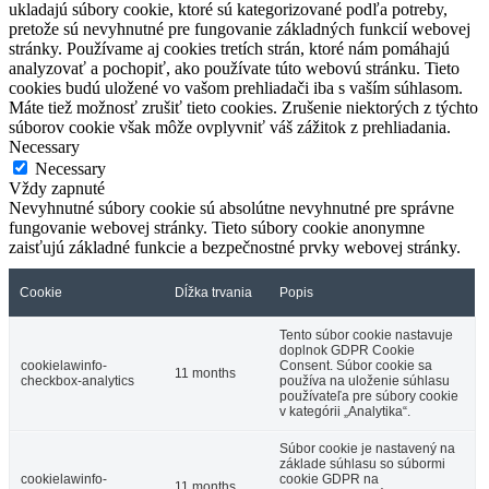
ukladajú súbory cookie, ktoré sú kategorizované podľa potreby,
pretože sú nevyhnutné pre fungovanie základných funkcií webovej
stránky. Používame aj cookies tretích strán, ktoré nám pomáhajú
analyzovať a pochopiť, ako používate túto webovú stránku. Tieto
cookies budú uložené vo vašom prehliadači iba s vaším súhlasom.
Máte tiež možnosť zrušiť tieto cookies. Zrušenie niektorých z týchto
súborov cookie však môže ovplyvniť váš zážitok z prehliadania.
Necessary
Necessary
Vždy zapnuté
Nevyhnutné súbory cookie sú absolútne nevyhnutné pre správne
fungovanie webovej stránky. Tieto súbory cookie anonymne
zaisťujú základné funkcie a bezpečnostné prvky webovej stránky.
Cookie
Dĺžka trvania
Popis
Tento súbor cookie nastavuje
doplnok GDPR Cookie
cookielawinfo-
Consent. Súbor cookie sa
11 months
checkbox-analytics
používa na uloženie súhlasu
používateľa pre súbory cookie
v kategórii „Analytika“.
Súbor cookie je nastavený na
základe súhlasu so súbormi
cookielawinfo-
cookie GDPR na
11 months