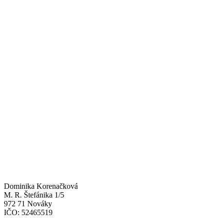
Dominika Korenačková
M. R. Štefánika 1/5
972 71 Nováky
IČO: 52465519