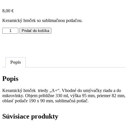
8,00
€
Keramický hrnček so sublimačnou potlačou.
množstvo
Pridať do košíka
Hrnček
ja
som
tu
učiteľ...a
nedávaj
Popis
mi
blbé
otázky!
Popis
Keramický hrnček triedy „A+“. Vhodné do umývačky riadu a do
mikrovlnky. Objem približne 330 ml, výška 95 mm, priemer 82 mm,
oblasť potlače 190 x 90 mm, sublimačná potlač.
Súvisiace produkty