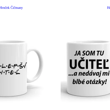
Hrnček Čičmany
H