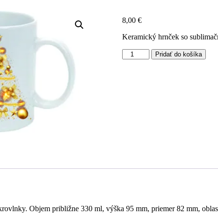
8,00
€
Keramický hrnček so sublimač
množstvo
Pridať do košíka
Hrnček
Šťastné
a
veselé
Vianoce
ovlnky. Objem približne 330 ml, výška 95 mm, priemer 82 mm, oblasť