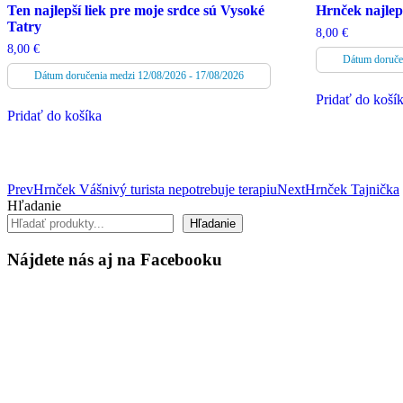
Ten najlepší liek pre moje srdce sú Vysoké
Hrnček najlepš
Tatry
8,00
€
8,00
€
Dátum doruče
Dátum doručenia medzi 12/08/2026 - 17/08/2026
Pridať do koší
Pridať do košíka
Post
Prev
Hrnček Vášnivý turista nepotrebuje terapiu
Next
Hrnček Tajnička
Hľadanie
navigation
Hľadanie
Nájdete nás aj na Facebooku