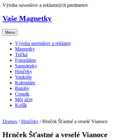
Skip
Výroba suvenírov a reklamných predmetov
to
content
Vaše Magnetky
Menu
Výroba suvenírov a reklamy
Magnetky
Tričká
Fotoplátno
Samolepky
Hrnčeky
Vankúše
Kalendáre
Batohy
Cenník
Môj účet
Košík
Domov
/
Hrnčeky
/ Hrnček Šťastné a veselé Vianoce
Hrnček Šťastné a veselé Vianoce