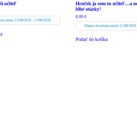
í učiteľ
Hrnček ja som tu učiteľ…a n
blbé otázky!
8,00
€
nia medzi 12/08/2026 - 17/08/2026
Dátum doručenia medzi 12/08/2026 
ka
Pridať do košíka