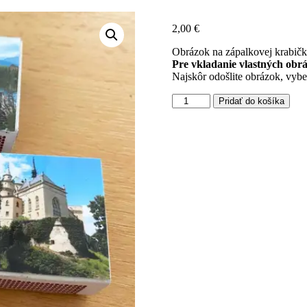
2,00
€
Obrázok na zápalkovej krabičk
Pre vkladanie vlastných obrá
Najskôr odošlite obrázok, vybe
množstvo
Pridať do košíka
Magnetické
zápalky
s
vlastnou
fotkou