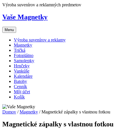
Skip
Výroba suvenírov a reklamných predmetov
to
content
Vaše Magnetky
Menu
Výroba suvenírov a reklamy
Magnetky
Tričká
Fotoplátno
Samolepky
Hrnčeky
Vankúše
Kalendáre
Batohy
Cenník
Môj účet
Košík
Domov
/
Magnetky
/ Magnetické zápalky s vlastnou fotkou
Magnetické zápalky s vlastnou fotkou