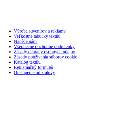
Výroba suvenírov a reklamy
Veľkostné tabuľky textilu
Napíšte nám
Všeobecné obchodné podmienky
Zásady ochrany osobných údajov
Zásady používania súborov cookie
Katalóg textilu
Reklamačný formulár
Odstúpenie od zmluvy