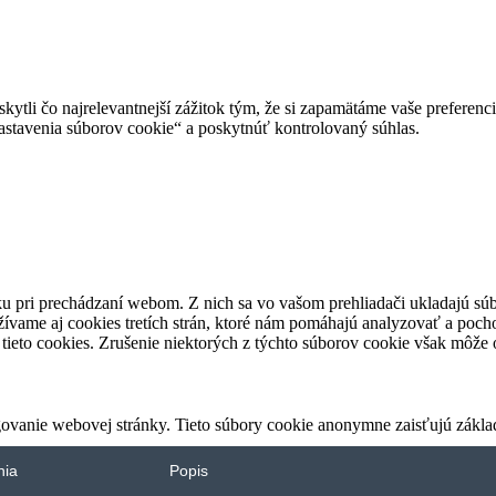
tli čo najrelevantnejší zážitok tým, že si zapamätáme vaše preferencie
avenia súborov cookie“ a poskytnúť kontrolovaný súhlas.
u pri prechádzaní webom. Z nich sa vo vašom prehliadači ukladajú súb
ívame aj cookies tretích strán, ktoré nám pomáhajú analyzovať a pocho
tieto cookies. Zrušenie niektorých z týchto súborov cookie však môže o
ovanie webovej stránky. Tieto súbory cookie anonymne zaisťujú zákla
nia
Popis