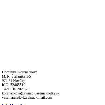
Dominika Korenačková
M. R. Štefánika 1/5
972 71 Nováky
IČO: 52465519
+421 910 202 575
korenackova(zavinac)vasemagnetky.sk
vasemagnetky(zavinac)gmail.com