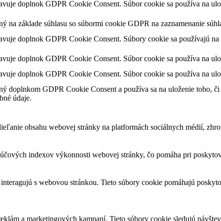
tavuje doplnok GDPR Cookie Consent. Súbor cookie sa používa na ulože
ený na základe súhlasu so súbormi cookie GDPR na zaznamenanie súhla
tavuje doplnok GDPR Cookie Consent. Súbory cookie sa používajú na u
tavuje doplnok GDPR Cookie Consent. Súbor cookie sa používa na ulože
tavuje doplnok GDPR Cookie Consent. Súbor cookie sa používa na ulož
ný doplnkom GDPR Cookie Consent a používa sa na uloženie toho, či p
bné údaje.
eľanie obsahu webovej stránky na platformách sociálnych médií, zhroma
čových indexov výkonnosti webovej stránky, čo pomáha pri poskytovan
 interagujú s webovou stránkou. Tieto súbory cookie pomáhajú poskyto
reklám a marketingových kampaní. Tieto súbory cookie sledujú návšte