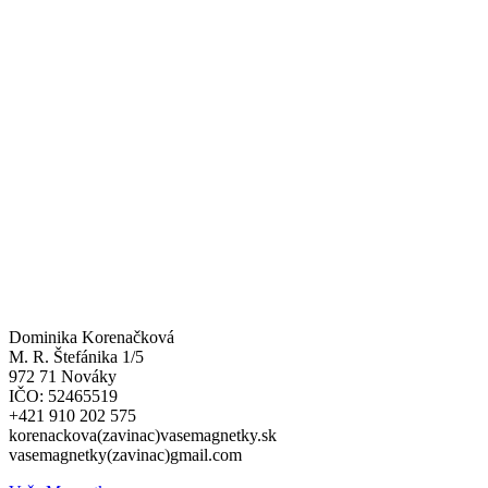
Dominika Korenačková
M. R. Štefánika 1/5
972 71 Nováky
IČO: 52465519
+421 910 202 575
korenackova(zavinac)vasemagnetky.sk
vasemagnetky(zavinac)gmail.com