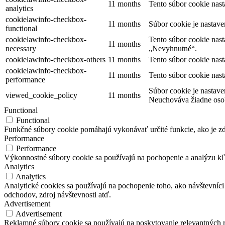
11 months
Tento súbor cookie nas
analytics
cookielawinfo-checkbox-
11 months
Súbor cookie je nastav
functional
cookielawinfo-checkbox-
Tento súbor cookie nas
11 months
necessary
„Nevyhnutné“.
cookielawinfo-checkbox-others
11 months
Tento súbor cookie nas
cookielawinfo-checkbox-
11 months
Tento súbor cookie nas
performance
Súbor cookie je nastave
viewed_cookie_policy
11 months
Neuchováva žiadne oso
Functional
Functional
Funkčné súbory cookie pomáhajú vykonávať určité funkcie, ako je zdi
Performance
Performance
Výkonnostné súbory cookie sa používajú na pochopenie a analýzu kľú
Analytics
Analytics
Analytické cookies sa používajú na pochopenie toho, ako návštevníci
odchodov, zdroj návštevnosti atď.
Advertisement
Advertisement
Reklamné súbory cookie sa používajú na poskytovanie relevantných 