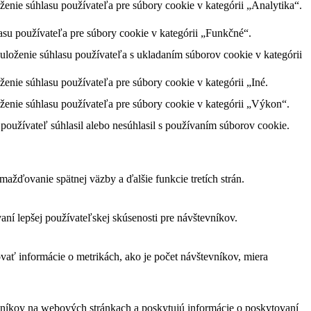
nie súhlasu používateľa pre súbory cookie v kategórii „Analytika“.
su používateľa pre súbory cookie v kategórii „Funkčné“.
loženie súhlasu používateľa s ukladaním súborov cookie v kategórii
nie súhlasu používateľa pre súbory cookie v kategórii „Iné.
enie súhlasu používateľa pre súbory cookie v kategórii „Výkon“.
oužívateľ súhlasil alebo nesúhlasil s používaním súborov cookie.
žďovanie spätnej väzby a ďalšie funkcie tretích strán.
í lepšej používateľskej skúsenosti pre návštevníkov.
vať informácie o metrikách, ako je počet návštevníkov, miera
vníkov na webových stránkach a poskytujú informácie o poskytovaní