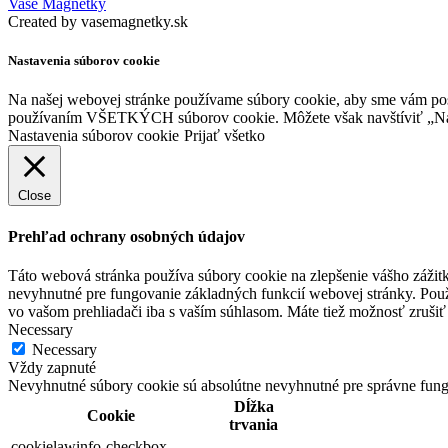
Vaše Magnetky
Created by vasemagnetky.sk
Nastavenia súborov cookie
Na našej webovej stránke používame súbory cookie, aby sme vám posky
používaním VŠETKÝCH súborov cookie. Môžete však navštíviť „Nast
Nastavenia súborov cookie
Prijať všetko
Close
Prehľad ochrany osobných údajov
Táto webová stránka používa súbory cookie na zlepšenie vášho zážitk
nevyhnutné pre fungovanie základných funkcií webovej stránky. Použ
vo vašom prehliadači iba s vaším súhlasom. Máte tiež možnosť zrušiť 
Necessary
Necessary
Vždy zapnuté
Nevyhnutné súbory cookie sú absolútne nevyhnutné pre správne fung
Dĺžka
Cookie
trvania
cookielawinfo-checkbox-