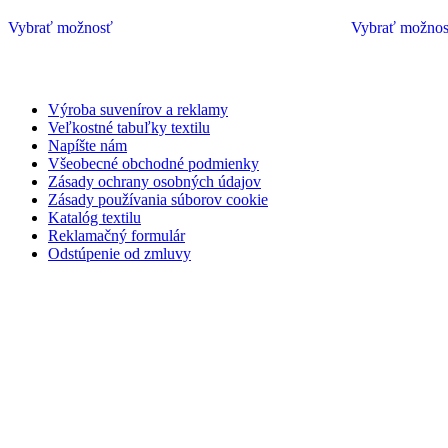
Vybrať možnosť
Vybrať možno
Výroba suvenírov a reklamy
Veľkostné tabuľky textilu
Napíšte nám
Všeobecné obchodné podmienky
Zásady ochrany osobných údajov
Zásady používania súborov cookie
Katalóg textilu
Reklamačný formulár
Odstúpenie od zmluvy