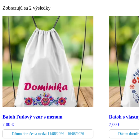
Zoradené
Zobrazujú sa 2 výsledky
podľa
najnovších
Batoh ľudový vzor s menom
Batoh s vlas
7,00
€
7,00
€
Dátum doručenia medzi 11/08/2026 - 16/08/2026
Dátum doruče