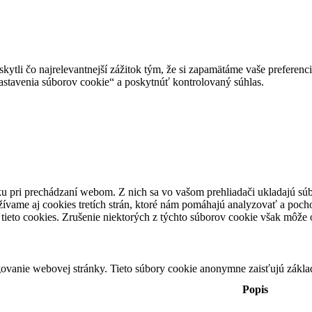
tli čo najrelevantnejší zážitok tým, že si zapamätáme vaše preferencie
avenia súborov cookie“ a poskytnúť kontrolovaný súhlas.
u pri prechádzaní webom. Z nich sa vo vašom prehliadači ukladajú súb
ívame aj cookies tretích strán, ktoré nám pomáhajú analyzovať a pocho
tieto cookies. Zrušenie niektorých z týchto súborov cookie však môže o
ovanie webovej stránky. Tieto súbory cookie anonymne zaisťujú zákla
Popis