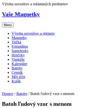
Skip
Výroba suvenírov a reklamných predmetov
to
content
Vaše Magnetky
Menu
Výroba suvenírov a reklamy
Magnetky
Tričká
Fotoplátno
Samolepky
Hrnčeky
Vankúše
Kalendáre
Batohy
Cenník
Môj účet
Košík
Domov
/
Batohy
/ Batoh ľudový vzor s menom
Batoh ľudový vzor s menom