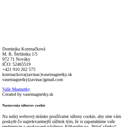
Dominika Korenačková
M. R. Štefánika 1/5
972 71 Nováky
IČO: 52465519
+421 910 202 575
korenackova(zavinac)vasemagnetky.sk
vasemagnetky(zavinac)gmail.com
Vaše Magnetky
Created by vasemagnetky.sk
Nastavenia súborov cookie
Na našej webovej stránke používame súbory cookie, aby sme vám
poskytli čo najrelevantnejší zážitok tým, že si zapamätáme vaše
preferencie a opakované návštevy. Kliknutím na „Prijať všetko“