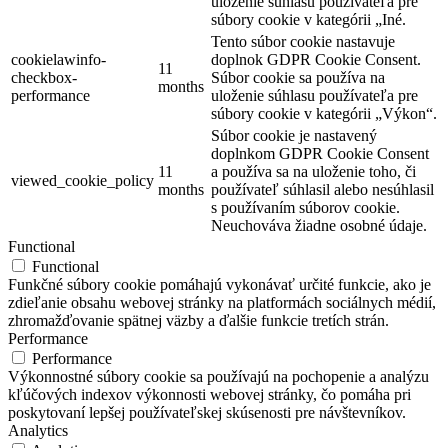
uloženie súhlasu používateľa pre
súbory cookie v kategórii „Iné.
Tento súbor cookie nastavuje
cookielawinfo-
doplnok GDPR Cookie Consent.
11
checkbox-
Súbor cookie sa používa na
months
performance
uloženie súhlasu používateľa pre
súbory cookie v kategórii „Výkon“.
Súbor cookie je nastavený
doplnkom GDPR Cookie Consent
11
a používa sa na uloženie toho, či
viewed_cookie_policy
months
používateľ súhlasil alebo nesúhlasil
s používaním súborov cookie.
Neuchováva žiadne osobné údaje.
Functional
Functional
Funkčné súbory cookie pomáhajú vykonávať určité funkcie, ako je
zdieľanie obsahu webovej stránky na platformách sociálnych médií,
zhromažďovanie spätnej väzby a ďalšie funkcie tretích strán.
Performance
Performance
Výkonnostné súbory cookie sa používajú na pochopenie a analýzu
kľúčových indexov výkonnosti webovej stránky, čo pomáha pri
poskytovaní lepšej používateľskej skúsenosti pre návštevníkov.
Analytics