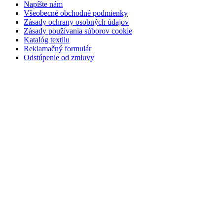
Napíšte nám
Všeobecné obchodné podmienky
Zásady ochrany osobných údajov
Zásady používania súborov cookie
Katalóg textilu
Reklamačný formulár
Odstúpenie od zmluvy