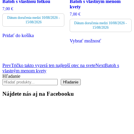
Batoh s vlastnou fotkou
Batoh s vlastným menom
kvety
7,00
€
7,00
€
Dátum doručenia medzi 10/08/2026 -
15/08/2026
Dátum doručenia medzi 10/08/2026 -
15/08/2026
Pridať do košíka
Vybrať možnosť
Post
Prev
Tričko takto vyzerá ten najlepší otec na svete
Next
Batoh s
vlastným menom kvety
navigation
Hľadanie
Hľadanie
Nájdete nás aj na Facebooku