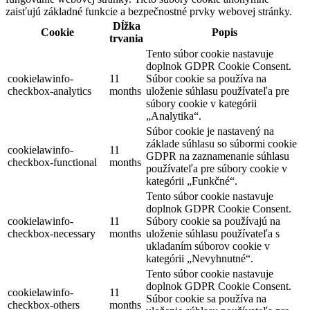
zaisťujú základné funkcie a bezpečnostné prvky webovej stránky.
Dĺžka
Cookie
Popis
trvania
Tento súbor cookie nastavuje
doplnok GDPR Cookie Consent.
cookielawinfo-
11
Súbor cookie sa používa na
checkbox-analytics
months
uloženie súhlasu používateľa pre
súbory cookie v kategórii
„Analytika“.
Súbor cookie je nastavený na
základe súhlasu so súbormi cookie
cookielawinfo-
11
GDPR na zaznamenanie súhlasu
checkbox-functional
months
používateľa pre súbory cookie v
kategórii „Funkčné“.
Tento súbor cookie nastavuje
doplnok GDPR Cookie Consent.
cookielawinfo-
11
Súbory cookie sa používajú na
checkbox-necessary
months
uloženie súhlasu používateľa s
ukladaním súborov cookie v
kategórii „Nevyhnutné“.
Tento súbor cookie nastavuje
doplnok GDPR Cookie Consent.
cookielawinfo-
11
Súbor cookie sa používa na
checkbox-others
months