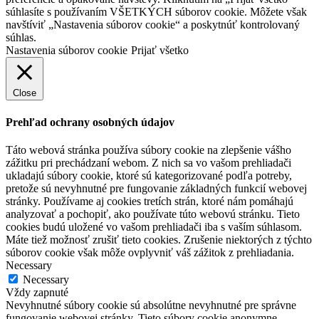
súhlasíte s používaním VŠETKÝCH súborov cookie. Môžete však
navštíviť „Nastavenia súborov cookie“ a poskytnúť kontrolovaný
súhlas.
Nastavenia súborov cookie
Prijať všetko
Close
Prehľad ochrany osobných údajov
Táto webová stránka používa súbory cookie na zlepšenie vášho
zážitku pri prechádzaní webom. Z nich sa vo vašom prehliadači
ukladajú súbory cookie, ktoré sú kategorizované podľa potreby,
pretože sú nevyhnutné pre fungovanie základných funkcií webovej
stránky. Používame aj cookies tretích strán, ktoré nám pomáhajú
analyzovať a pochopiť, ako používate túto webovú stránku. Tieto
cookies budú uložené vo vašom prehliadači iba s vaším súhlasom.
Máte tiež možnosť zrušiť tieto cookies. Zrušenie niektorých z týchto
súborov cookie však môže ovplyvniť váš zážitok z prehliadania.
Necessary
Necessary
Vždy zapnuté
Nevyhnutné súbory cookie sú absolútne nevyhnutné pre správne
fungovanie webovej stránky. Tieto súbory cookie anonymne