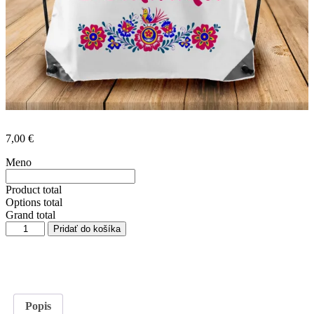
7,00
€
Meno
Product total
Options total
Grand total
množstvo
Pridať do košíka
Batoh
ľudový
vzor
s
menom
Popis